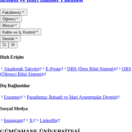
Fakültemiz
Öğrenci
Mezun
Kalite ve İç Kontrol
Destek
Hızlı Erişim
Akademik Takvim
E-Posta
DBS (Ders Bilgi Sistemi)
OBS
(Öğrenci Bilgi Sistemi)
Dış Bağlantılar
Erasmus
Paradigma: İktisadi ve İdari Araştırmalar Dergisi
Sosyal Medya
Instagram
X
LinkedIn
GÜMÜŞHANE
ÜNİVERSİTESİ