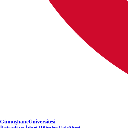
Gümüşhane
Üniversitesi
İktisadi ve İdari Bilimler Fakültesi